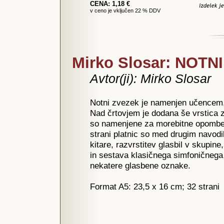
CENA: 1,18 €
v ceno je vključen 22 % DDV
Mirko Slosar: NOTN
Avtor(ji): Mirko Slosar
Notni zvezek je namenjen učencem, 
Nad črtovjem je dodana še vrstica z
so namenjene za morebitne opombe, 
strani platnic so med drugim navodila
kitare, razvrstitev glasbil v skupi
in sestava klasičnega simfoničnega
nekatere glasbene oznake.
Format A5: 23,5 x 16 cm; 32 strani