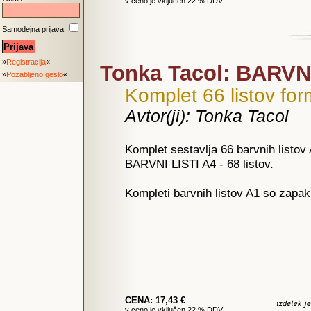
v ceno je vključen 22 % DDV
Samodejna prijava
»
Registracija
«
Tonka Tacol: BARVNI 
»
Pozabljeno geslo
«
Komplet 66 listov fo
Avtor(ji): Tonka Tacol
Komplet sestavlja 66 barvnih listo
BARVNI LISTI A4 - 68 listov.
Kompleti barvnih listov A1 so zapaki
CENA: 17,43 €
v ceno je vključen 22 % DDV