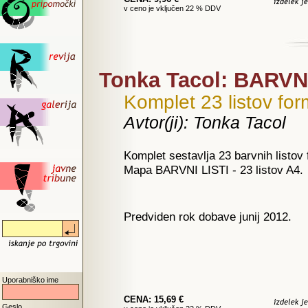
v ceno je vključen 22 % DDV
Tonka Tacol: BARVNI 
Komplet 23 listov fo
Avtor(ji): Tonka Tacol
Komplet sestavlja 23 barvnih listov
Mapa BARVNI LISTI - 23 listov A4.
Predviden rok dobave junij 2012.
Uporabniško ime
CENA: 15,69 €
Geslo