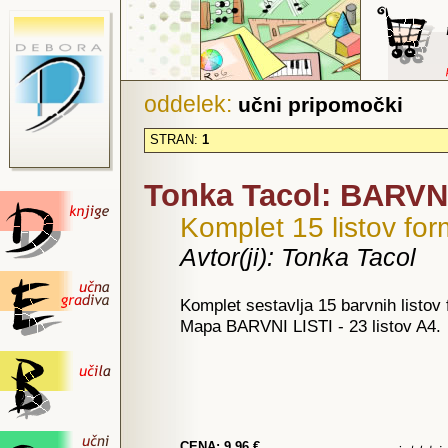
oddelek:
učni pripomočki
STRAN:
1
Tonka Tacol: BARVNI 
Komplet 15 listov fo
Avtor(ji): Tonka Tacol
Komplet sestavlja 15 barvnih listov
Mapa BARVNI LISTI - 23 listov A4.
CENA: 9,96 €