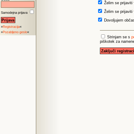
Želim se prijaviti
Želim se prijaviti
Samodejna prijava
Dovoljujem občasn
»
Registracija
«
»
Pozabljeno geslo
«
Strinjam se s
p
piškotek za namene