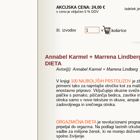
AKCIJSKA CENA: 24,00 €
v ceno je vključen 5 % DDV
št. izvodov
Annabel Karmel + Marrena Lindb
DIETA
Avtor(ji): Annabel Karmel + Marrena Lindberg
V knjigi
100 NAJBOLJŠIH PRSTOLIZOV
je zb
primerni tako za najmlajše otročke kot za malč
enostavno pripravo. Vključujejo okusne sveže 
palčke s pomako, piščančja bedrca, zavitke in
otroka samo v nove teksture in okuse, ampak p
zadovoljnega in srečnega otroka.
ORGAZMIČNA DIETA
je revolucionarni progra
pripeljal do orgazma. Na podlagi lastnih izkuše
vadbe za milijone žensk, ki ne morejo doživeti o
spolno življenje.