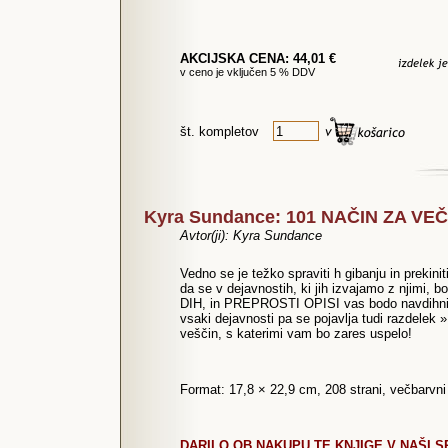
AKCIJSKA CENA: 44,01 €
v ceno je vključen 5 % DDV
št. kompletov
Kyra Sundance: 101 NAČIN ZA VE
Avtor(ji): Kyra Sundance
Vedno se je težko spraviti h gibanju in prekini
da se v dejavnostih, ki jih izvajamo z nji
DIH, in PREPROSTI OPISI vas bodo navdihnil
vsaki dejavnosti pa se pojavlja tudi razdelek 
veščin, s katerimi vam bo zares uspelo!
Format: 17,8 × 22,9 cm, 208 strani, večbarvni 
DARILO OB NAKUPU TE KNJIGE V NAŠI S