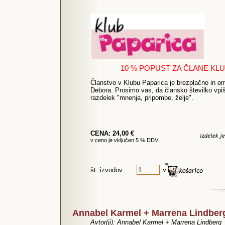
10 % POPUST ZA ČLANE KL
Članstvo v Klubu Paparica je brezplačno in 
Debora. Prosimo vas, da člansko številko vpi
razdelek "mnenja, pripombe, želje".
CENA: 24,00 €
v ceno je vključen 5 % DDV
št. izvodov
Annabel Karmel + Marrena Lindb
Avtor(ji): Annabel Karmel + Marrena Lindberg