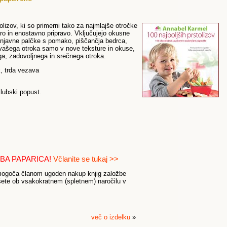
rstolizov, ki so primerni tako za najmlajše otročke
ro in enostavno pripravo. Vključujejo okusne
lenjavne palčke s pomako, piščančja bedrca,
o vašega otroka samo v nove teksture in okuse,
ga, zadovoljnega in srečnega otroka.
k, trda vezava
lubski popust.
BA PAPARICA!
Včlanite se tukaj >>
omogoča članom ugoden nakup knjig založbe
šete ob vsakokratnem (spletnem) naročilu v
več o izdelku
»