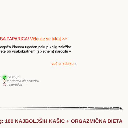
UBA PAPARICA!
Včlanite se tukaj >>
omogoča članom ugoden nakup knjig založbe
šete ob vsakokratnem (spletnem) naročilu v
več o izdelku
»
erg: 100 NAJBOLJŠIH KAŠIC + ORGAZMIČNA DIETA