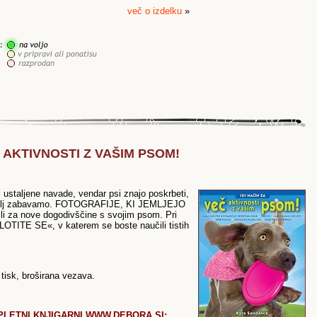
več o izdelku
»
Č AKTIVNOSTI Z VAŠIM PSOM!
ti ustaljene navade, vendar psi znajo poskrbeti,
mi, bolj zabavamo. FOTOGRAFIJE, KI JEMLJEJO
i za nove dogodivščine s svojim psom. Pri
»LOTITE SE«, v katerem se boste naučili tistih
tisk, broširana vezava.
PLETNI KNJIGARNI WWW.DEBORA.SI: