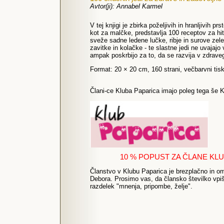
Avtor(ji): Annabel Karmel
V tej knjigi je zbirka poželjivih in hranljivih p
kot za malčke, predstavlja 100 receptov za hit
sveže sadne ledene lučke, ribje in surove ze
zavitke in kolačke - te slastne jedi ne uvajaj
ampak poskrbijo za to, da se razvija v zdrave
Format: 20 × 20 cm, 160 strani, večbarvni tis
Člani-ce Kluba Paparica imajo poleg tega še K
10 % POPUST ZA ČLANE KLU
Članstvo v Klubu Paparica je brezplačno in 
Debora. Prosimo vas, da člansko številko vpi
razdelek "mnenja, pripombe, želje".