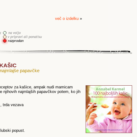
več o izdelku
»
 KAŠIC
e najmlajše papavčke
h receptov za kašice, ampak nudi mamicam
e njihovih najmlajših papavčkov potem, ko jih
k, trda vezava
lubski popust.