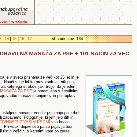
3
|
14
|
15
|
16
|
17
št. zadetkov: 164
: ZDRAVILNA MASAŽA ZA PSE + 101 NAČIN ZA VEČ
a je v svetu priznana že več kot 25 let in je
. Nauči se je lahko prav vsak lastnik psa,
za katerega strokovnjaki trdijo, da je eden
 MASAŽA ZA PSE
je opremljena s številnimi
ajšajo vadbo masažnih prijemov in postopkov.
ti ustaljene navade, vendar psi znajo poskrbeti,
lj zabavamo. Fotografije, ki jemljejo dih in
TIVNOSTI Z VAŠIM PSOM!
vas bodo
 Pri vsaki dejavnosti pa se pojavlja tudi
i tistih veščin, s katerimi vam bo zares