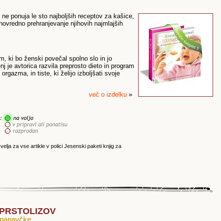
 ne ponuja le sto najboljših receptov za kašice,
vredno prehranjevanje njihovih najmlajših
m, ki bo ženski povečal spolno slo in jo
nj je avtorica razvila preprosto dieto in program
rgazma, in tiste, ki želijo izboljšati svoje
več o izdelku
»
lja za vse artikle v polici Jesenski paketi knjig za
H PRSTOLIZOV
e papavčke