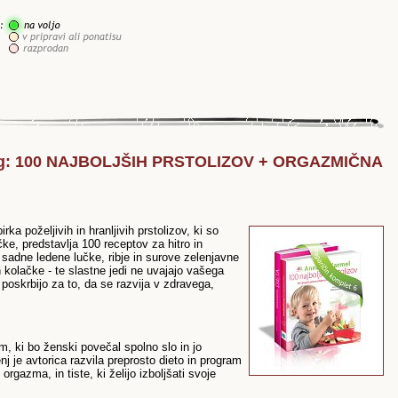
erg: 100 NAJBOLJŠIH PRSTOLIZOV + ORGAZMIČNA
irka poželjivih in hranljivih prstolizov, ki so
ke, predstavlja 100 receptov za hitro in
sadne ledene lučke, ribje in surove zelenjavne
 kolačke - te slastne jedi ne uvajajo vašega
oskrbijo za to, da se razvija v zdravega,
m, ki bo ženski povečal spolno slo in jo
nj je avtorica razvila preprosto dieto in program
rgazma, in tiste, ki želijo izboljšati svoje