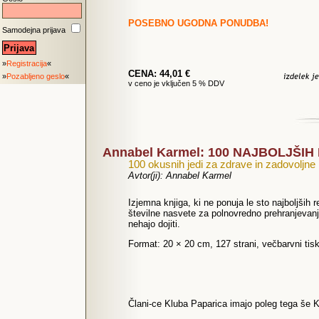
POSEBNO UGODNA PONUDBA!
Samodejna prijava
»
Registracija
«
CENA: 44,01 €
»
Pozabljeno geslo
«
v ceno je vključen 5 % DDV
Annabel Karmel: 100 NAJBOLJŠIH
100 okusnih jedi za zdrave in zadovoljn
Avtor(ji): Annabel Karmel
Izjemna knjiga, ki ne ponuja le sto najboljši
številne nasvete za polnovredno prehranjevanj
nehajo dojiti.
Format: 20 × 20 cm, 127 strani, večbarvni tis
Člani-ce Kluba Paparica imajo poleg tega še K