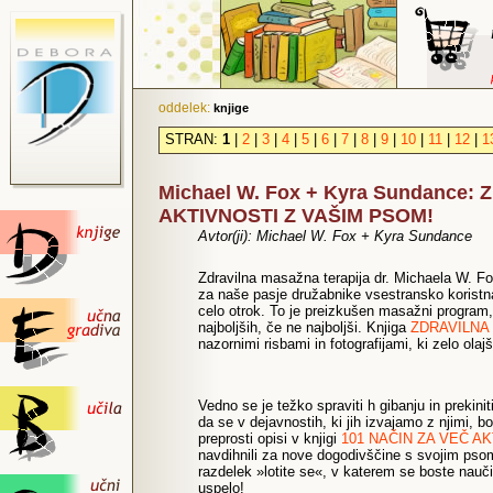
oddelek:
knjige
STRAN:
1
|
2
|
3
|
4
|
5
|
6
|
7
|
8
|
9
|
10
|
11
|
12
|
1
Michael W. Fox + Kyra Sundance
AKTIVNOSTI Z VAŠIM PSOM!
Avtor(ji): Michael W. Fox + Kyra Sundance
Zdravilna masažna terapija dr. Michaela W. Fox
za naše pasje družabnike vsestransko koristna
celo otrok. To je preizkušen masažni program, 
najboljših, če ne najboljši. Knjiga
ZDRAVILNA
nazornimi risbami in fotografijami, ki zelo ol
Vedno se je težko spraviti h gibanju in prekini
da se v dejavnostih, ki jih izvajamo z njimi, bo
preprosti opisi v knjigi
101 NAČIN ZA VEČ AK
navdihnili za nove dogodivščine s svojim psom.
razdelek »lotite se«, v katerem se boste naučil
uspelo!