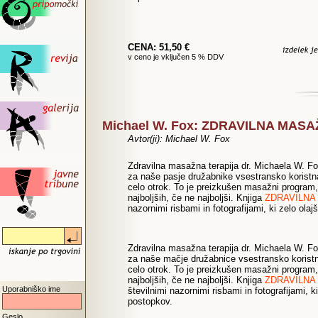
CENA: 51,50 €
v ceno je vključen 5 % DDV
Michael W. Fox: ZDRAVILNA MAS
Avtor(ji): Michael W. Fox
Zdravilna masažna terapija dr. Michaela W. Fox
za naše pasje družabnike vsestransko koristna
celo otrok. To je preizkušen masažni program, 
najboljših, če ne najboljši. Knjiga
ZDRAVILNA
nazornimi risbami in fotografijami, ki zelo ol
Zdravilna masažna terapija dr. Michaela W. Fox
za naše mačje družabnice vsestransko koristn
celo otrok. To je preizkušen masažni program, 
najboljših, če ne najboljši. Knjiga
ZDRAVILNA
Uporabniško ime
številnimi nazornimi risbami in fotografijami, 
postopkov.
Geslo