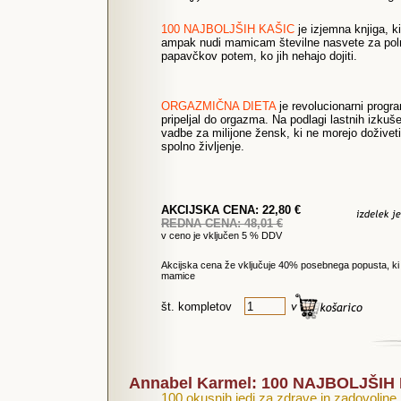
100 NAJBOLJŠIH KAŠIC
je izjemna knjiga, ki
ampak nudi mamicam številne nasvete za polno
papavčkov potem, ko jih nehajo dojiti.
ORGAZMIČNA DIETA
je revolucionarni progra
pripeljal do orgazma. Na podlagi lastnih izkuše
vadbe za milijone žensk, ki ne morejo doživeti o
spolno življenje.
AKCIJSKA CENA: 22,80 €
REDNA CENA: 48,01 €
v ceno je vključen 5 % DDV
Akcijska cena že vključuje 40% posebnega popusta, ki ve
mamice
št. kompletov
Annabel Karmel: 100 NAJBOLJŠI
100 okusnih jedi za zdrave in zadovoljn