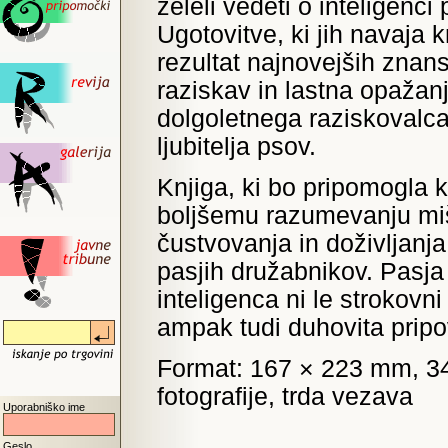
želeli vedeti o inteligenci 
Ugotovitve, ki jih navaja k
rezultat najnovejših znan
raziskav in lastna opažan
dolgoletnega raziskovalca
ljubitelja psov.
Knjiga, ki bo pripomogla 
boljšemu razumevanju miš
čustvovanja in doživljanja
pasjih družabnikov. Pasja
inteligenca ni le strokovni
ampak tudi duhovita pripo
Format: 167 × 223 mm, 344 
fotografije, trda vezava
Uporabniško ime
Geslo