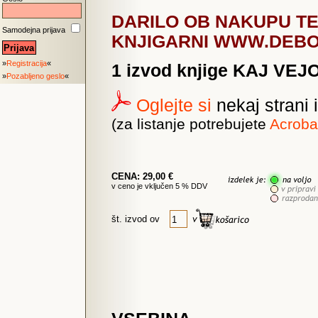
DARILO OB NAKUPU TE 
Samodejna prijava
KNJIGARNI WWW.DEBO
»
Registracija
«
1 izvod knjige KAJ VEJ
»
Pozabljeno geslo
«
Oglejte si
nekaj strani 
(za listanje potrebujete
Acroba
CENA: 29,00 €
v ceno je vključen 5 % DDV
št. izvod ov