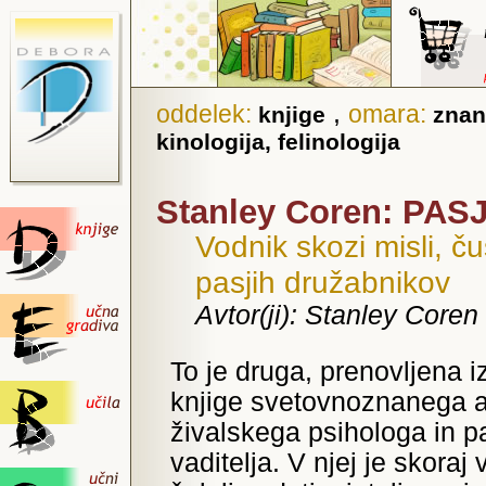
,
oddelek:
omara:
knjige
znan
kinologija, felinologija
Stanley Coren: PA
Vodnik skozi misli, ču
pasjih družabnikov
Avtor(ji): Stanley Coren
To je druga, prenovljena i
knjige svetovnoznanega a
živalskega psihologa in p
vaditelja. V njej je skoraj 