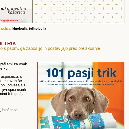
,
polica:
kinologija, felinologija
JI TRIK
jo s psom, ga zaposlijo in postavljajo pred preizkušnje
grafijami za vsak
eziku!
a uspešnica, s
 trikov in še
 bolj povezala z
jivi opisi učnih
nimi fotografijami.
, broširana