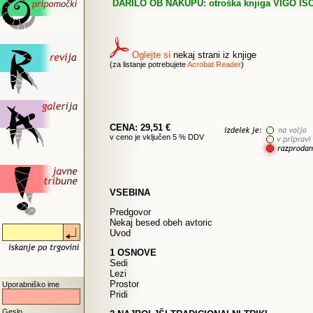
DARILO OB NAKUPU: otroška knjiga VIGO IŠ
Oglejte si
nekaj strani iz knjige
(za listanje potrebujete
Acrobat Reader
)
CENA: 29,51 €
v ceno je vključen 5 % DDV
VSEBINA
Predgovor
Nekaj besed obeh avtoric
Uvod
1 OSNOVE
Sedi
Lezi
Prostor
Uporabniško ime
Pridi
Geslo