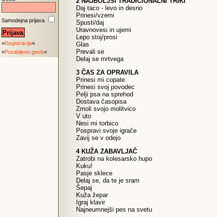
2 NAJBOLJŠI TRADICIONALNI TRIKI
Daj taco - levo in desno
Prinesi/vzemi
Samodejna prijava
Spusti/daj
Uravnovesi in ujemi
Lepo stoj/prosi
»
Registracija
«
Glas
Prevali se
»
Pozabljeno geslo
«
Delaj se mrtvega
3 ČAS ZA OPRAVILA
Prinesi mi copate
Prinesi svoj povodec
Pelji psa na sprehod
Dostava časopisa
Zmoli svojo molitvico
V uto
Nesi mi torbico
Pospravi svoje igrače
Zavij se v odejo
4 KUŽA ZABAVLJAČ
Zatrobi na kolesarsko hupo
Kuku!
Pasje sklece
Delaj se, da te je sram
Šepaj
Kuža žepar
Igraj klavir
Najneumnejši pes na svetu