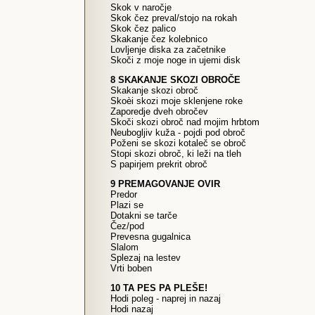
Skok v naročje
Skok čez preval/stojo na rokah
Skok čez palico
Skakanje čez kolebnico
Lovljenje diska za začetnike
Skoči z moje noge in ujemi disk
8 SKAKANJE SKOZI OBROČE
Skakanje skozi obroč
Skoèi skozi moje sklenjene roke
Zaporedje dveh obročev
Skoči skozi obroč nad mojim hrbtom
Neubogljiv kuža - pojdi pod obroč
Poženi se skozi kotaleč se obroč
Stopi skozi obroč, ki leži na tleh
S papirjem prekrit obroč
9 PREMAGOVANJE OVIR
Predor
Plazi se
Dotakni se tarče
Čez/pod
Prevesna gugalnica
Slalom
Splezaj na lestev
Vrti boben
10 TA PES PA PLEŠE!
Hodi poleg - naprej in nazaj
Hodi nazaj