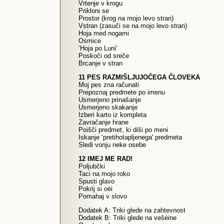
Vrtenje v krogu
Prikloni se
Prostor (krog na mojo levo stran)
Vstran (zasuči se na mojo levo stran)
Hoja med nogami
Osmice
‘Hoja po Luni'
Poskoči od sreče
Brcanje v stran
11 PES RAZMIŠLJUJOČEGA ČLOVEKA
Moj pes zna računati
Prepoznaj predmete po imenu
Usmerjeno prinašanje
Usmerjeno skakanje
Izberi karto iz kompleta
Zavračanje hrane
Poišči predmet, ki diši po meni
Iskanje ‘pretihotapljenega' predmeta
Sledi vonju neke osebe
12 IMEJ ME RAD!
Poljubčki
Taci na mojo roko
Spusti glavo
Pokrij si oèi
Pomahaj v slovo
Dodatek A: Triki glede na zahtevnost
Dodatek B: Triki glede na vešèine