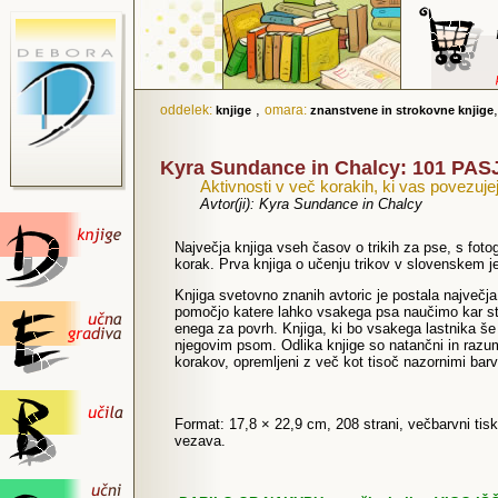
,
oddelek:
omara:
knjige
znanstvene in strokovne knjige
Kyra Sundance in Chalcy: 101 PAS
Aktivnosti v več korakih, ki vas povezuje
Avtor(ji): Kyra Sundance in Chalcy
Največja knjiga vseh časov o trikih za pse, s foto
korak. Prva knjiga o učenju trikov v slovenskem j
Knjiga svetovno znanih avtoric je postala največj
pomočjo katere lahko vsakega psa naučimo kar sto
enega za povrh. Knjiga, ki bo vsakega lastnika še
njegovim psom. Odlika knjige so natančni in razuml
korakov, opremljeni z več kot tisoč nazornimi barv
Format: 17,8 × 22,9 cm, 208 strani, večbarvni tisk
vezava.