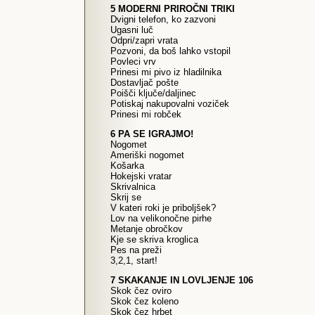
5 MODERNI PRIROČNI TRIKI
Dvigni telefon, ko zazvoni
Ugasni luč
Odpri/zapri vrata
Pozvoni, da boš lahko vstopil
Povleci vrv
Prinesi mi pivo iz hladilnika
Dostavljač pošte
Poišči ključe/daljinec
Potiskaj nakupovalni voziček
Prinesi mi robček
6 PA SE IGRAJMO!
Nogomet
Ameriški nogomet
Košarka
Hokejski vratar
Skrivalnica
Skrij se
V kateri roki je priboljšek?
Lov na velikonočne pirhe
Metanje obročkov
Kje se skriva kroglica
Pes na preži
3,2,1, start!
7 SKAKANJE IN LOVLJENJE 106
Skok čez oviro
Skok čez koleno
Skok čez hrbet